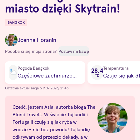
miasto dzięki Skytrain!
BANGKOK
Destinations
Joanna Horanin
Podoba ci się moja strona?
Postaw mi kawę
Current condition
Pogoda Bangkok
Temperatura
28.4
Częściowe zachmurzenie
Czuje się jak 3
℃
Ostatnia aktualizacja o 9.07.2026, 21:45
Cześć, jestem Asia, autorka bloga The
Blond Travels. W świecie Tajlandii i
Portugalii czuję się jak ryba w
wodzie - nie bez powodu! Tajlandię
odkrywam od przeszło dekady, a w