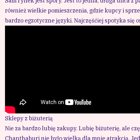
Sam rynek jest spory. Jest to jedna, długa ulica z
również wielkie pomieszczenia, gdzie kupcy i sprze
bardzo egzotyczne języki. Najczęśćiej spotyka się oso
Sklepy z biżuterią
Nie za bardzo lubię zakupy. Lubię biżuterię, ale cz
Chanthaburi nie było wielką dla mnie atrakcją. Je