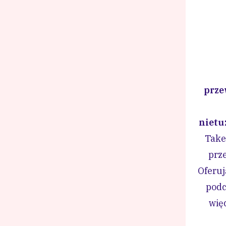
prze
nietu
Take
prz
Oferuj
podc
więc