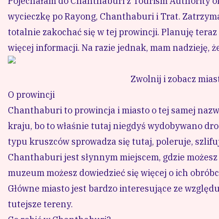
Pojechałam do Chanthaburi z Tourism Authority of 
wycieczkę po
Rayong
, Chanthaburi i
Trat
. Zatrzym
totalnie zakochać się w tej prowincji. Planuję ter
więcej informacji. Na razie jednak, mam nadzieję, ż
Zwolnij i zobacz miast
O prowincji
Chanthaburi to prowincja i miasto o tej samej naz
kraju, bo to właśnie tutaj niegdyś wydobywano drog
typu kruszców sprowadza się tutaj, poleruje, szlif
Chanthaburi jest słynnym miejscem, gdzie możesz d
muzeum możesz dowiedzieć się więcej o ich obróbc
Główne miasto jest bardzo interesujące ze względu
tutejsze tereny.