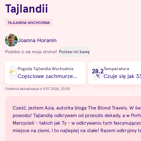
Tajlandii
TAJLANDIA WSCHODNIA
Destinations
Joanna Horanin
Podoba ci się moja strona?
Postaw mi kawę
Current condition
Pogoda Tajlandia Wschodnia
Temperatura
28.2
Częściowe zachmurzenie
Czuje się jak 3
℃
Ostatnia aktualizacja o 9.07.2026, 23:00
Cześć, jestem Asia, autorka bloga The Blond Travels. W świe
powodu! Tajlandię odkrywam od przeszło dekady, a w Portug
Marzycieli - takich jak Ty - w odkrywaniu tych fascynują
miejsce na ziemi, i to najlepiej na stałe! Razem odkryjmy 