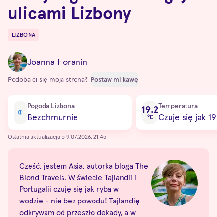
ulicami Lizbony
LIZBONA
Destinations
Joanna Horanin
Podoba ci się moja strona?
Postaw mi kawę
Current condition
Pogoda Lizbona
Temperatura
19.2
Bezchmurnie
Czuje się jak 19
℃
Ostatnia aktualizacja o 9.07.2026, 21:45
Cześć, jestem Asia, autorka bloga The
Blond Travels. W świecie Tajlandii i
Portugalii czuję się jak ryba w
wodzie - nie bez powodu! Tajlandię
odkrywam od przeszło dekady, a w