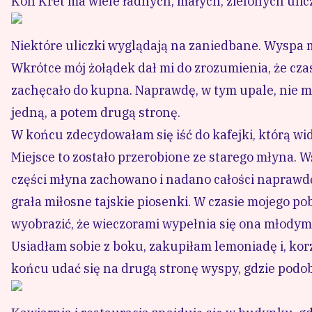
Koh Kret ma wiele ładnych, małych, zielonych ulic
Niektóre uliczki wyglądają na zaniedbane. Wyspa m
Wkrótce mój żołądek dał mi do zrozumienia, że cza
zachęcało do kupna. Naprawdę, w tym upale, nie m
jedną, a potem drugą stronę.
W końcu zdecydowałam się iść do kafejki, którą widz
Miejsce to zostało przerobione ze starego młyna. 
części młyna zachowano i nadano całości naprawdę 
grała miłosne tajskie piosenki. W czasie mojego po
wyobrazić, że wieczorami wypełnia się ona młodym
Usiadłam sobie z boku, zakupiłam lemoniadę i, kor
końcu udać się na drugą stronę wyspy, gdzie podobn