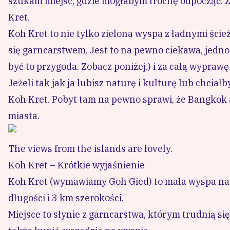
szukam miejsc, gdzie mogłabym trochę odpocząć. Z
Kret.
Koh Kret to nie tylko zielona wyspa z ładnymi ści
się garncarstwem. Jest to na pewno ciekawa, jedn
być to przygoda. Zobacz poniżej.) i za całą wyprawę
Jeżeli tak jak ja lubisz naturę i kulturę lub chcia
Koh Kret. Pobyt tam na pewno sprawi, że Bangkok a
miasta.
The views from the islands are lovely.
Koh Kret – Krótkie wyjaśnienie
Koh Kret (wymawiamy Goh Gied) to mała wyspa na 
długości i 3 km szerokości.
Miejsce to słynie z garncarstwa, którym trudnią s