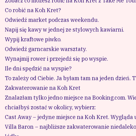
Zobacz co możesz robić na Koh Kret z Take Me Tou
Co robić na Koh Kret?
Odwiedź market podczas weekendu.
Napij się kawy w jednej ze stylowych kawiarni.
Wypij kraftowe piwko.
Odwiedź garncarskie warsztaty.
Wynajmij rower i przejedź się po wyspie.
Ile dni spędzić na wyspie?
To zależy od Ciebie. Ja byłam tam na jeden dzień. T
Zakwaterowanie na Koh Kret
Znalazłam tylko jedno miejsce na
Booking.com
. Wi
chciałbyś zostać w okolicy, wybierz:
Cast Away
– jedyne miejsce na Koh Kret. Wygląda u
Villa Baron
– najbliższe zakwaterowanie niedaleko 