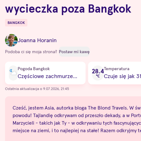
wycieczka poza Bangkok
BANGKOK
Destinations
Joanna Horanin
Podoba ci się moja strona?
Postaw mi kawę
Current condition
Pogoda Bangkok
Temperatura
28.4
Częściowe zachmurzenie
Czuje się jak 3
℃
Ostatnia aktualizacja o 9.07.2026, 21:45
Cześć, jestem Asia, autorka bloga The Blond Travels. W świe
powodu! Tajlandię odkrywam od przeszło dekady, a w Portug
Marzycieli - takich jak Ty - w odkrywaniu tych fascynują
miejsce na ziemi, i to najlepiej na stałe! Razem odkryjmy 