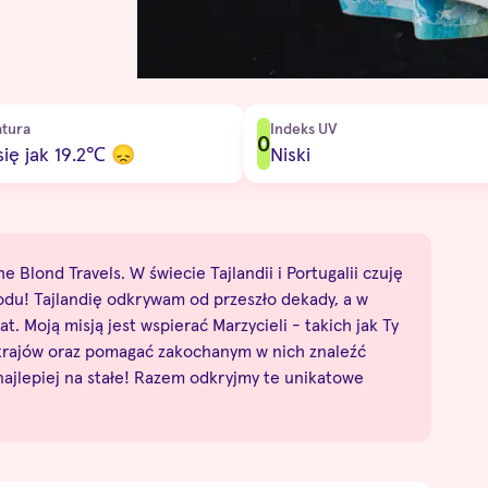
tura
Indeks UV
0
ię jak 19.2
℃
😞
Niski
e Blond Travels. W świecie Tajlandii i Portugalii czuję
odu! Tajlandię odkrywam od przeszło dekady, a w
at. Moją misją jest wspierać Marzycieli - takich jak Ty
 krajów oraz pomagać zakochanym w nich znaleźć
 najlepiej na stałe! Razem odkryjmy te unikatowe