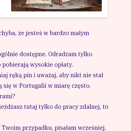
chyba, że jesteś w bardzo małym
gólnie dostępne. Odradzam tylko
o pobierają wysokie opłaty.
j ręką pin i uważaj, aby nikt nie stał
ą się w Portugalii w miarę często.
erami?
jeżdżasz tutaj tylko do pracy zdalnej, to
 w Twoim przypadku, pisałam wcześniej.