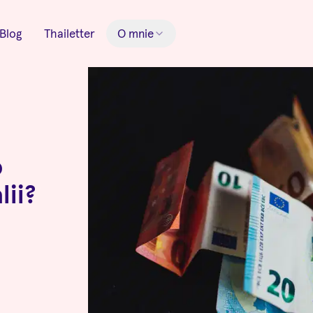
Blog
Thailetter
O mnie
o
ii?