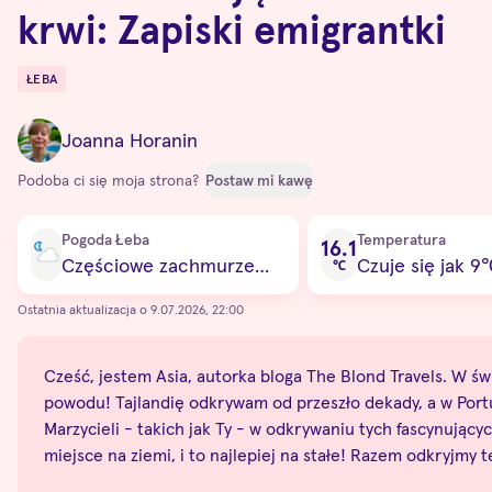
krwi: Zapiski emigrantki
ŁEBA
Destinations
Joanna Horanin
Podoba ci się moja strona?
Postaw mi kawę
Current condition
Pogoda Łeba
Temperatura
16.1
Częściowe zachmurzenie
Czuje się jak 9
℃
Ostatnia aktualizacja o 9.07.2026, 22:00
Cześć, jestem Asia, autorka bloga The Blond Travels. W świe
powodu! Tajlandię odkrywam od przeszło dekady, a w Portug
Marzycieli - takich jak Ty - w odkrywaniu tych fascynują
miejsce na ziemi, i to najlepiej na stałe! Razem odkryjmy 