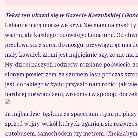
Tekst ten ukazał się w
Gazecie Kaszubskiej
i Goń
Łebianie mają morze we krwi. Nie mam na myśli tyl
wiatru, ale każdego rodowitego Łebianina. Od chwi
przelewa się z serca do mózgu, przywiązując nas d
mały kawałek Ziemi jest najpiękniejszy, że nie ma 
My, dzieci naszych rodziców, rozsiane po świecie,
słonym powietrzem, za szumem lasu podczas sztorm
jest, co takiego w życiu przyszło nam robić i jak wi
bardziej doświadczeni, wrócimy i w spokoju docze
Ja najbardziej tęsknię za spacerami i tymi po plaży
sprzed wojny, wokół których uganiają się rozwrzesz
autobusem, samochodem czy metrem. Chciałabym p