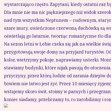
wystarczająco często. Zapytani, kiedy ostatni ra
Dla mnie nie ma nic piękniejszego niż widok szero
nad tym wszystkim Neptunem – cudownym, starym 
szare mury, uwieńczone czerwoną dachówką są wsp
oświetlają go latarnie, tworząc romantyczne tło d
Na sezon letni w Łebie czeka się jak na wielkie ś
przygotowują swoje domy na przyjazd turystów. O
kolor, wietrzymy pokoje, naprawiamy usterki. Moż
stawiamy budynki, które nijak pasują do otoczenia, 
przyczyny, przez którą ludzie od zarania dziejów d
bowiem nie łatwo jest żyć. Przez 10 miesięcy żyjemy
wstajemy skoro świt, stoimy w parnych i przegrzan
koniec siadamy, przeliczamy to, co zarobiliśmy i r