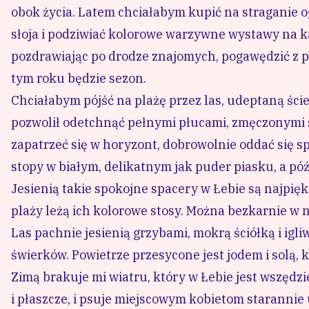
obok życia. Latem chciałabym kupić na straganie o
słoja i podziwiać kolorowe warzywne wystawy na ka
pozdrawiając po drodze znajomych, pogawędzić z p
tym roku będzie sezon.
Chciałabym pójść na plażę przez las, udeptaną ście
pozwolił odetchnąć pełnymi płucami, zmęczonymi 
zapatrzeć się w horyzont, dobrowolnie oddać się 
stopy w białym, delikatnym jak puder piasku, a póź
Jesienią takie spokojne spacery w Łebie są najpię
plaży leżą ich kolorowe stosy. Można bezkarnie w n
Las pachnie jesienią grzybami, mokrą ściółką i igl
świerków. Powietrze przesycone jest jodem i solą, k
Zimą brakuje mi wiatru, który w Łebie jest wszędz
i płaszcze, i psuje miejscowym kobietom starannie 