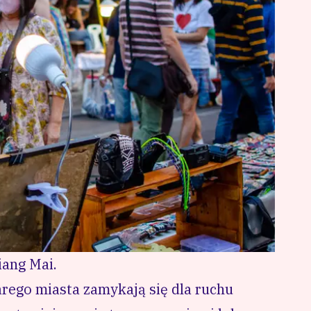
iang Mai.
arego miasta zamykają się dla ruchu