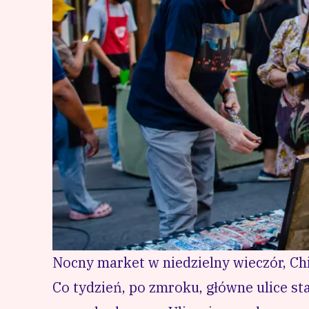
Nocny market w niedzielny wieczór, Ch
Co tydzień, po zmroku, główne ulice st