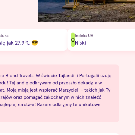
tura
Indeks UV
0
ię jak 27.9
℃
😎
Niski
e Blond Travels. W świecie Tajlandii i Portugalii czuję
odu! Tajlandię odkrywam od przeszło dekady, a w
at. Moją misją jest wspierać Marzycieli - takich jak Ty
 krajów oraz pomagać zakochanym w nich znaleźć
 najlepiej na stałe! Razem odkryjmy te unikatowe