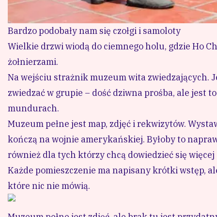
Bardzo podobały nam się czołgi i samoloty
Wielkie drzwi wiodą do ciemnego holu, gdzie Ho C
żołnierzami.
Na wejściu strażnik muzeum wita zwiedzających. Je
zwiedzać w grupie – dość dziwna prośba, ale jest 
mundurach.
Muzeum pełne jest map, zdjęć i rekwizytów. Wystawy
kończą na wojnie amerykańskiej. Byłoby to naprawdę
również dla tych którzy chcą dowiedzieć się więcej 
Każde pomieszczenie ma napisany krótki wstęp, ale
które nic nie mówią.
Muzeum pełne jest zdjęć, ale brak tu jest przydatn