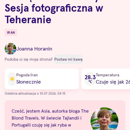
Sesja fotograficzna w
Teheranie
IRAN
Destinations
Joanna Horanin
Podoba ci się moja strona?
Postaw mi kawę
Current condition
Pogoda Iran
Temperatura
28.3
Słonecznie
Czuje się jak 2
℃
Ostatnia aktualizacja o 10.07.2026, 04:15
Cześć, jestem Asia, autorka bloga The
Blond Travels. W świecie Tajlandii i
Portugalii czuję się jak ryba w