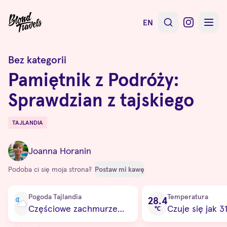
EN
Bez kategorii
Pamiętnik z Podróży:
Sprawdzian z tajskiego
TAJLANDIA
Destinations
Joanna Horanin
Podoba ci się moja strona?
Postaw mi kawę
Current condition
Pogoda Tajlandia
Temperatura
28.4
Częściowe zachmurzenie
Czuje się jak 3
℃