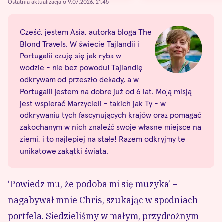
Ostatnia aktualizacja o 9.07.2026, 21:45
Cześć, jestem Asia, autorka bloga The
Blond Travels. W świecie Tajlandii i
Portugalii czuję się jak ryba w
wodzie - nie bez powodu! Tajlandię
odkrywam od przeszło dekady, a w
Portugalii jestem na dobre już od 6 lat. Moją misją
jest wspierać Marzycieli - takich jak Ty - w
odkrywaniu tych fascynujących krajów oraz pomagać
zakochanym w nich znaleźć swoje własne miejsce na
ziemi, i to najlepiej na stałe! Razem odkryjmy te
unikatowe zakątki świata.
‘Powiedz mu, że podoba mi się muzyka’ –
nagabywał mnie Chris, szukając w spodniach
portfela. Siedzieliśmy w małym, przydrożnym