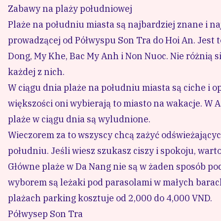
Zabawy na plaży południowej
Plaże na południu miasta są najbardziej znane i na
prowadzącej od Półwyspu Son Tra do
Hoi An
. Jest
Dong
,
My Khe
,
Bac My Anh
i
Non Nuoc
. Nie różnią 
każdej z nich.
W ciągu dnia plaże na południu miasta są ciche i 
większości oni wybierają to miasto na wakacje. W Azj
plaże w ciągu dnia są wyludnione.
Wieczorem za to wszyscy chcą zażyć odświeżających
południu. Jeśli wiesz szukasz ciszy i spokoju, warto
Główne plaże w Da Nang nie są w żaden sposób po
wyborem są leżaki pod parasolami w małych barac
plażach parking kosztuje od 2,000 do 4,000 VND.
Półwysep Son Tra