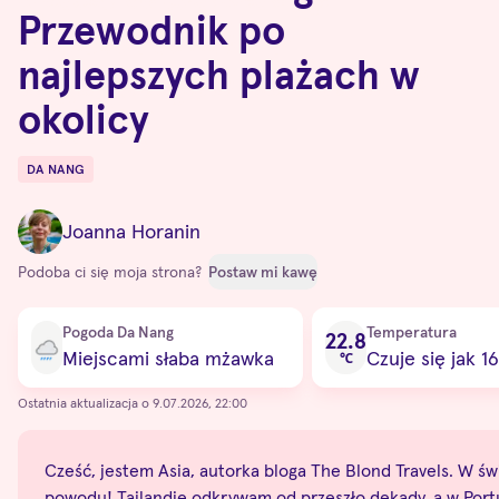
Przewodnik po
najlepszych plażach w
okolicy
DA NANG
Destinations
Joanna Horanin
Podoba ci się moja strona?
Postaw mi kawę
Current condition
Pogoda Da Nang
Temperatura
22.8
Miejscami słaba mżawka
Czuje się jak 16
℃
Ostatnia aktualizacja o 9.07.2026, 22:00
Cześć, jestem Asia, autorka bloga The Blond Travels. W świe
powodu! Tajlandię odkrywam od przeszło dekady, a w Portug