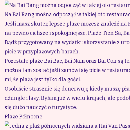
Na Bai Rang można odpocząć w takiej oto restaurac
Jeśli masz skuter, lepsze plaże możesz znaleźć na
na pewno cichsze i spokojniejsze. Plaże
Tien Sa
,
Ba
Bądź przygotowany na wydatki: skorzystanie z uro
picie w przyplażowych barach.
Pozostałe plaże
Bai Bac
,
Bai Nam
oraz
Bai Con
są te
można tam zostać jeśli zamówi się picie w restaura
mi, że plaża jest tylko dla gości.
Osobiście strasznie się denerwuję kiedy muszę pła
dżungle i lasy. Byłam już w wielu krajach, ale po
się dużo nauczyć o turystyce.
Plaże Północne