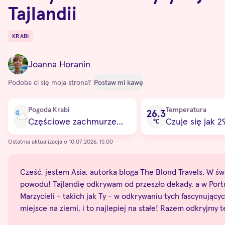
Tajlandii
KRABI
Destinations
Joanna Horanin
Podoba ci się moja strona?
Postaw mi kawę
Current condition
Pogoda Krabi
Temperatura
26.3
Częściowe zachmurzenie
Czuje się jak 2
℃
Ostatnia aktualizacja o 10.07.2026, 15:00
Cześć, jestem Asia, autorka bloga The Blond Travels. W świe
powodu! Tajlandię odkrywam od przeszło dekady, a w Portug
Marzycieli - takich jak Ty - w odkrywaniu tych fascynują
miejsce na ziemi, i to najlepiej na stałe! Razem odkryjmy 