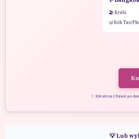
🏖️ Krabi
🤿 Koh Tao/P
Ku
✨ 206 stron | Dzień po dni
💡 Lub wyb