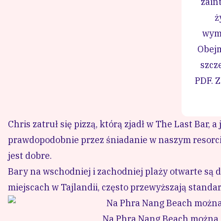
zain
ż
wyma
Obejm
szcz
PDF.
Z
Chris zatruł się pizzą, którą zjadł w The Last Bar,
prawdopodobnie przez śniadanie w naszym resorcie
jest dobre.
Bary na wschodniej i zachodniej plaży otwarte są 
miejscach w Tajlandii, często przewyższają stand
Na Phra Nang Beach można 