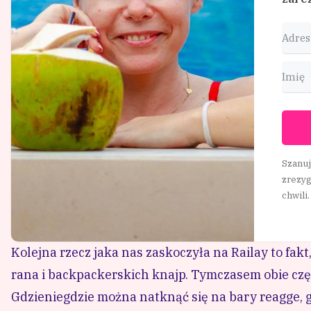
Szanu
zrezyg
chwili.
Kolejna rzecz jaka nas zaskoczyła na Railay to fak
rana i backpackerskich knajp. Tymczasem obie czę
Gdzieniegdzie można natknąć się na bary reagge, gd