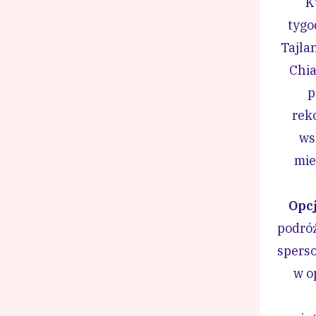
K
tygo
Tajla
Chia
p
rek
ws
mie
Opcj
podró
spers
w o