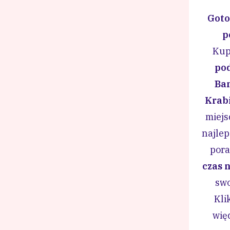
Goto
p
Kup
po
Ban
Krab
miejs
najlep
pora
czas 
swo
Kli
więc