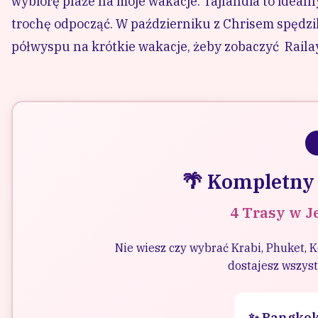
wybiorę plaże na moje wakacje. Tajlandia to ideal
trochę odpocząć. W październiku z Chrisem spędzi
półwyspu na krótkie wakacje, żeby zobaczyć Railay
🌴 Kompletny 
4 Trasy w J
Nie wiesz czy wybrać Krabi, Phuket,
dostajesz wszyst
✨ Bangkok 