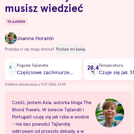
musisz wiedzieć
TAJLANDIA
Destinations
Joanna Horanin
Podoba ci się moja strona?
Postaw mi kawę
Current condition
Pogoda Tajlandia
Temperatura
28.4
Częściowe zachmurzenie
Czuje się jak 3
℃
Ostatnia aktualizacja o 9.07.2026, 21:45
Cześć, jestem Asia, autorka bloga The
Blond Travels. W świecie Tajlandii i
Portugalii czuję się jak ryba w wodzie
- nie bez powodu! Tajlandię
odkrywam od przeszło dekady, a w