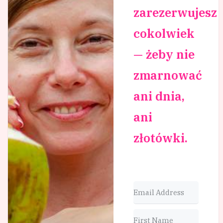
zarezerwujesz
cokolwiek
— żeby nie
zmarnować
ani dnia,
ani
złotówki.