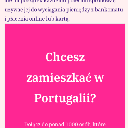
ale na początek każdemu polecam spróbować
używać jej do wyciągania pieniędzy z bankomatu
i płacenia online lub kartą.
Chcesz
zamieszkać w
Portugalii?
Dołącz do ponad 1000 osób, które