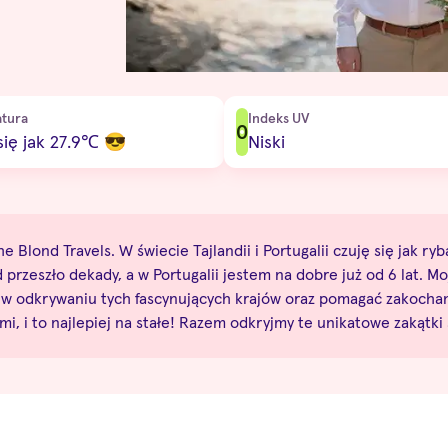
tura
Indeks UV
0
ię jak 27.9
℃
😎
Niski
e Blond Travels. W świecie Tajlandii i Portugalii czuję się jak ry
rzeszło dekady, a w Portugalii jestem na dobre już od 6 lat. Moj
y - w odkrywaniu tych fascynujących krajów oraz pomagać zakoch
i, i to najlepiej na stałe! Razem odkryjmy te unikatowe zakątki 