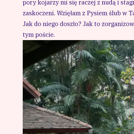
pory kojarzy mi się raczej z nudą i stagn
zaskoczeni. Wzięłam z Pysiem ślub w Ta
Jak do niego doszło? Jak to zorganizow
tym poście.