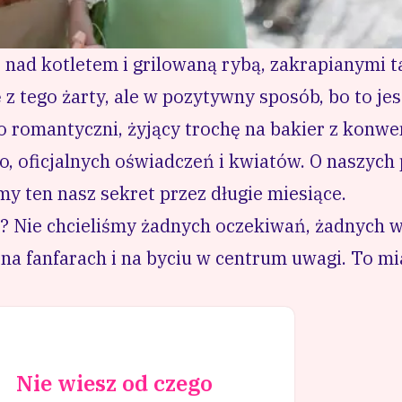
” nad kotletem i grilowaną rybą, zakrapianymi
z tego żarty, ale w pozytywny sposób, bo to j
ło romantyczni, żyjący trochę na bakier z konw
no, oficjalnych oświadczeń i kwiatów. O naszych
my ten nasz sekret przez długie miesiące.
? Nie chcieliśmy żadnych oczekiwań, żadnych 
na fanfarach i na byciu w centrum uwagi. To mi
Nie wiesz od czego