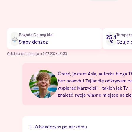
Current condition
Pogoda Chiang Mai
Tempera
25.1
Słaby deszcz
Czuje s
℃
Ostatnia aktualizacja o 9.07.2026, 21:30
Cześć, jestem Asia, autorka bloga Th
bez powodu! Tajlandię odkrywam od p
wspierać Marzycieli - takich jak T
znaleźć swoje własne miejsce na ziem
Oświadczyny po naszemu