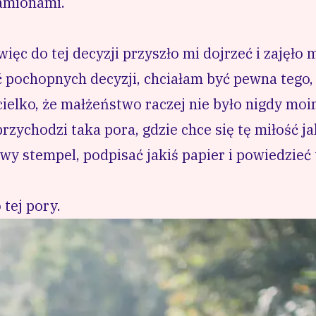
amionami.
ęc do tej decyzji przyszło mi dojrzeć i zajęło 
pochopnych decyzji, chciałam być pewna tego, 
elko, że małżeństwo raczej nie było nigdy moi
rzychodzi taka pora, gdzie chce się tę miłość j
y stempel, podpisać jakiś papier i powiedzieć t
 tej pory.