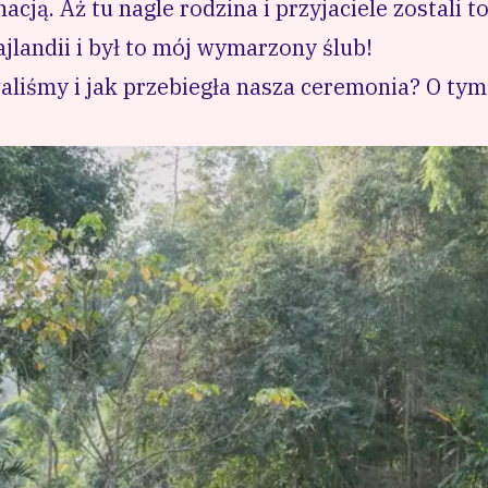
acją. Aż tu nagle rodzina i przyjaciele zostali t
jlandii i był to mój wymarzony ślub!
aliśmy i jak przebiegła nasza ceremonia? O ty