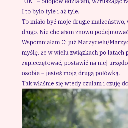
“OK” – odopowiedziałam, wzruszając r
I to było tyle i aż tyle.
To miało być moje drugie małżeństwo, wi
długo. Nie chciałam znowu podejmować 
Wspomniałam Ci już Marzycielu/Marzyci
myślę, że w wielu związkach po latach p
zapieczętować, postawić na niej urzędow
osobie – jesteś moją drugą połówką.
Tak właśnie się wtedy czułam i czuję do