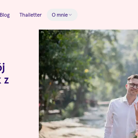
Blog
Thailetter
O mnie
ój
 z