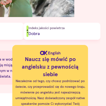
Indeks jakości powietrza
1
Dobra
Naucz się mówić po
ba w wodzie - nie
ą misją jest
angielsku z pewnością
anym w nich
siebie
świata.
Niezależnie od tego, czy chcesz podróżować po
świecie, czy przeprowadzić się do nowego kraju,
mówienie po angielsku jest najważniejszą
umiejętnością. Nasz doświadczony zespół native
speakerów pomoże Ci wykorzystać Twój