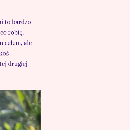
mi to bardzo
co robię.
m celem, ale
akoś
ej drugiej