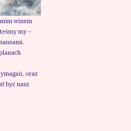
 tanim winem
esteśmy my –
enansami.
 planach
wymagań, oraz
ał być nasz