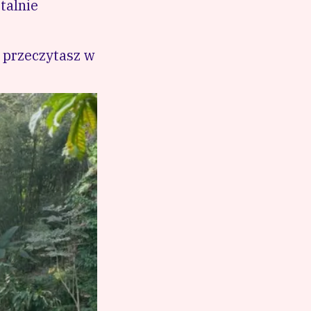
otalnie
m przeczytasz w