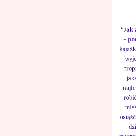
“Jak 
– po
książk
wyje
trop
jak
najle
robić
mies
osiąść
dz