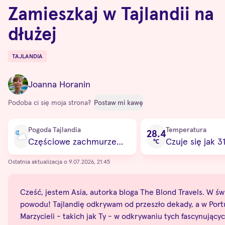
Zamieszkaj w Tajlandii na
dłużej
TAJLANDIA
Destinations
Joanna Horanin
Podoba ci się moja strona?
Postaw mi kawę
Current condition
Pogoda Tajlandia
Temperatura
28.4
Częściowe zachmurzenie
Czuje się jak 3
℃
Ostatnia aktualizacja o 9.07.2026, 21:45
Cześć, jestem Asia, autorka bloga The Blond Travels. W świe
powodu! Tajlandię odkrywam od przeszło dekady, a w Portug
Marzycieli - takich jak Ty - w odkrywaniu tych fascynują