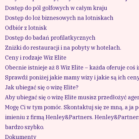
Dostęp do pól golfowych w całym kraju
Dostęp do loż biznesowych na lotniskach
Odbiór z lotnisk
Dostęp do badań profilatkycznych
Zniżki do restauracji i na pobyty w hotelach.
Ceny i rodzaje Wiz Elite
Obecnie istnieje aż 8 Wiz Elite – każda oferuje coś 
Sprawdź poniżej jakie mamy wizy i jakie są ich ceny
Jak ubiegać się o wizę Elite?
Aby ubiegać się o wizę Elite musisz przedłożyć ag
Mogę Ci w tym pomóc.
Skontaktuj się ze mną
, a ja
imieniu z firmą Henley&Partners. Henley&Partners 
bardzo szybko.
Dokumenty