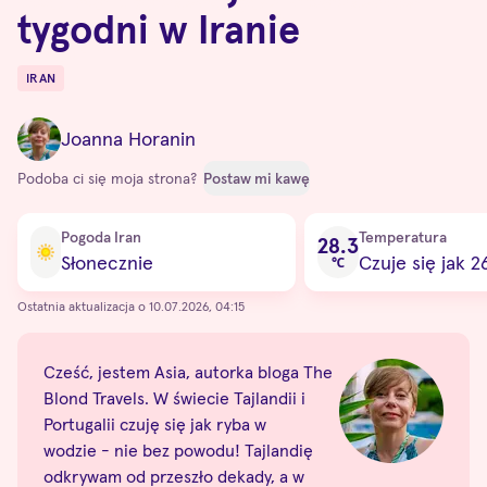
tygodni w Iranie
IRAN
Destinations
Joanna Horanin
Podoba ci się moja strona?
Postaw mi kawę
Current condition
Pogoda Iran
Temperatura
28.3
Słonecznie
Czuje się jak 2
℃
Ostatnia aktualizacja o 10.07.2026, 04:15
Cześć, jestem Asia, autorka bloga The
Blond Travels. W świecie Tajlandii i
Portugalii czuję się jak ryba w
wodzie - nie bez powodu! Tajlandię
odkrywam od przeszło dekady, a w