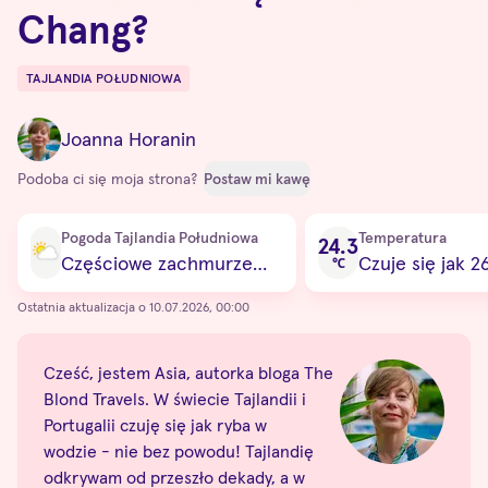
Chang?
TAJLANDIA POŁUDNIOWA
Destinations
Joanna Horanin
Podoba ci się moja strona?
Postaw mi kawę
Current condition
Pogoda Tajlandia Południowa
Temperatura
24.3
Częściowe zachmurzenie
Czuje się jak 2
℃
Ostatnia aktualizacja o 10.07.2026, 00:00
Cześć, jestem Asia, autorka bloga The
Blond Travels. W świecie Tajlandii i
Portugalii czuję się jak ryba w
wodzie - nie bez powodu! Tajlandię
odkrywam od przeszło dekady, a w