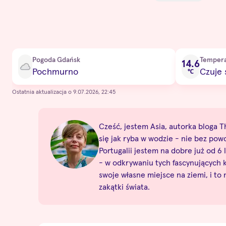
Current condition
Pogoda Gdańsk
Tempera
14.6
Pochmurno
Czuje 
℃
Ostatnia aktualizacja o 9.07.2026, 22:45
Cześć, jestem Asia, autorka bloga Th
się jak ryba w wodzie - nie bez pow
Portugalii jestem na dobre już od 6 l
- w odkrywaniu tych fascynujących
swoje własne miejsce na ziemi, i to
zakątki świata.