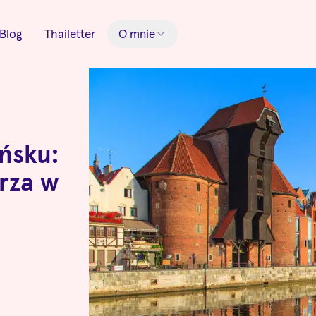
Blog
Thailetter
O mnie
ńsku:
rza w