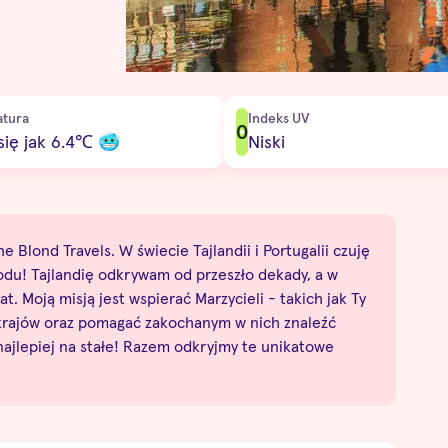
tura
Indeks UV
0
się jak 6.4
℃
🥶
Niski
e Blond Travels. W świecie Tajlandii i Portugalii czuję
odu! Tajlandię odkrywam od przeszło dekady, a w
at. Moją misją jest wspierać Marzycieli - takich jak Ty
 krajów oraz pomagać zakochanym w nich znaleźć
 najlepiej na stałe! Razem odkryjmy te unikatowe