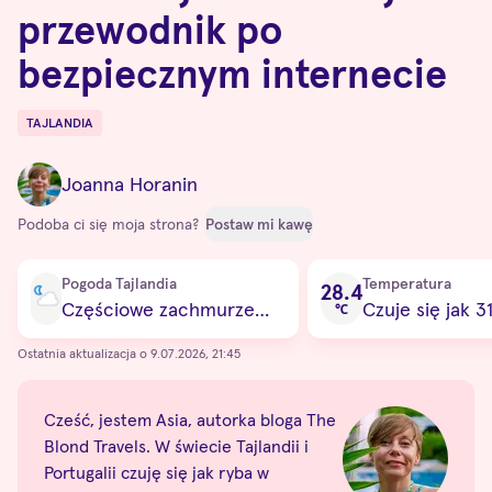
przewodnik po
bezpiecznym internecie
TAJLANDIA
Destinations
Joanna Horanin
Podoba ci się moja strona?
Postaw mi kawę
Current condition
Pogoda Tajlandia
Temperatura
28.4
Częściowe zachmurzenie
Czuje się jak 3
℃
Ostatnia aktualizacja o 9.07.2026, 21:45
Cześć, jestem Asia, autorka bloga The
Blond Travels. W świecie Tajlandii i
Portugalii czuję się jak ryba w