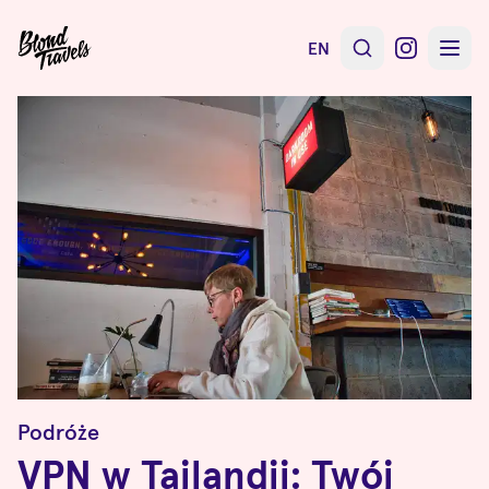
EN
Podróże
VPN w Tajlandii: Twój