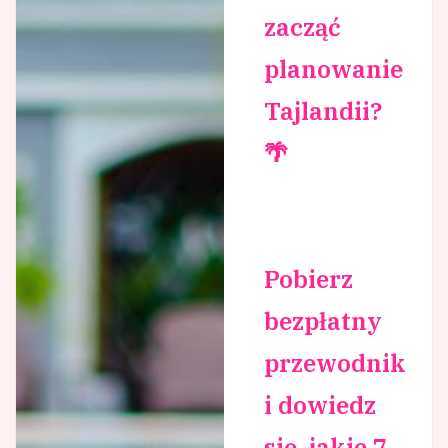
zacząć
planowanie
Tajlandii?
🌴
Pobierz
bezpłatny
przewodnik
i dowiedz
się, jakie 7