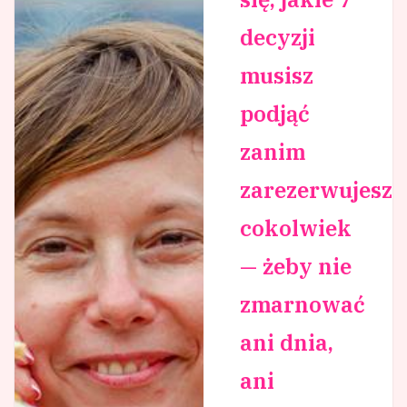
decyzji
musisz
podjąć
zanim
zarezerwujesz
cokolwiek
— żeby nie
zmarnować
ani dnia,
ani