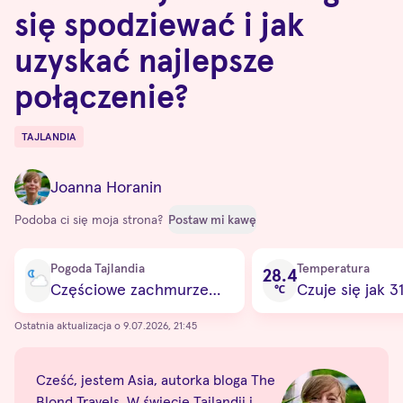
się spodziewać i jak
uzyskać najlepsze
połączenie?
TAJLANDIA
Destinations
Joanna Horanin
Podoba ci się moja strona?
Postaw mi kawę
Current condition
Pogoda Tajlandia
Temperatura
28.4
Częściowe zachmurzenie
Czuje się jak 3
℃
Ostatnia aktualizacja o 9.07.2026, 21:45
Cześć, jestem Asia, autorka bloga The
Blond Travels. W świecie Tajlandii i