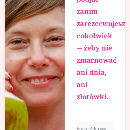
zanim
zarezerwujesz
cokolwiek
— żeby nie
zmarnować
ani dnia,
ani
złotówki.