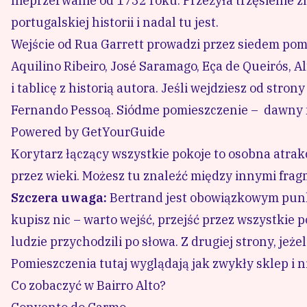
nieprzerwanie od 1732 roku. Przeżyła trzęsienie zi
portugalskiej historii i nadal tu jest.
Wejście od Rua Garrett prowadzi przez siedem pom
Aquilino Ribeiro, José Saramago, Eça de Queirós, 
i tablicę z historią autora. Jeśli wejdziesz od str
Fernando Pessoą. Siódme pomieszczenie – dawny m
Powered by
GetYourGuide
Korytarz łączący wszystkie pokoje to osobna atrak
przez wieki. Możesz tu znaleźć między innymi frag
Szczera uwaga:
Bertrand jest obowiązkowym punkte
kupisz nic – warto wejść, przejść przez wszystkie po
ludzie przychodzili po słowa. Z drugiej strony, jeże
Pomieszczenia tutaj wyglądają jak zwykły sklep i 
Co zobaczyć w Bairro Alto?