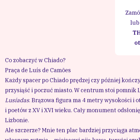
Zamó
lu
T
o
Co zobaczyć w Chiado?
Praça de Luís de Camões
Każdy spacer po Chiado prędzej czy później kończy 
przysiąść i poczuć miasto. W centrum stoi pomnik 
Lusíadas
. Brązowa figura ma 4 metry wysokości i
i poetów z XV i XVI wieku. Cały monument odsłonięt
Lizbonie.
Ale szczerze? Mnie ten plac bardziej przyciąga atmo