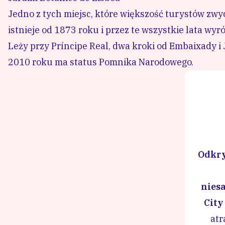
Jedno z tych miejsc, które większość turystów zwyc
istnieje od 1873 roku i przez te wszystkie lata wy
Leży przy Príncipe Real, dwa kroki od Embaixady i Ja
2010 roku ma status Pomnika Narodowego.
Odkry
nies
City
atr