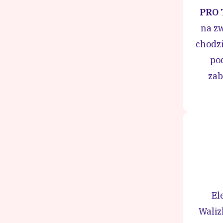
PRO 
na zw
chodzi
po
zab
El
Waliz