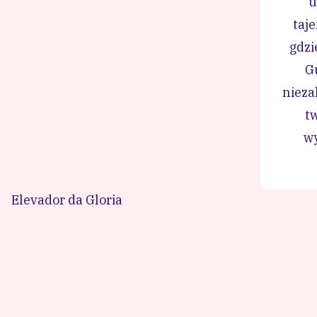
u
taje
gdzi
G
nieza
t
wy
Elevador da Gloria