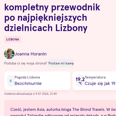
kompletny przewodnik
po najpiękniejszych
dzielnicach Lizbony
LIZBONA
Destinations
Joanna Horanin
Podoba ci się moja strona?
Postaw mi kawę
Current condition
Pogoda Lizbona
Temperatura
19.2
Bezchmurnie
Czuje się jak 19
℃
Ostatnia aktualizacja o 9.07.2026, 21:45
Cześć, jestem Asia, autorka bloga The Blond Travels. W świe
powodu! Tajlandię odkrywam od przeszło dekady, a w Portug