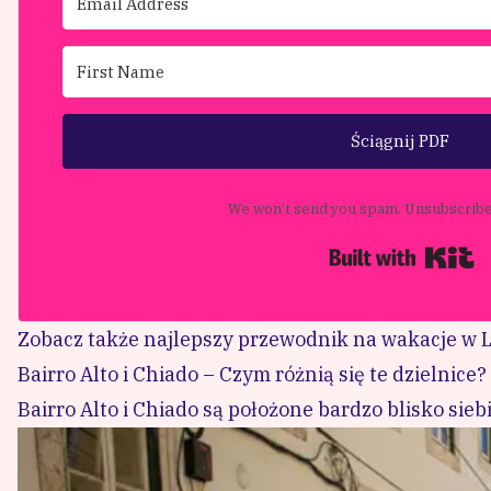
Ściągnij PDF
We won’t send you spam. Unsubscribe 
B
Zobacz także najlepszy przewodnik na wakacje w 
Bairro Alto i Chiado – Czym różnią się te dzielnice?
Bairro Alto i Chiado są położone bardzo blisko sieb