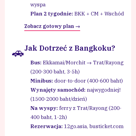
wyspa
Plan 2 tygodnie:
BKK + CM + Wschód
Zobacz gotowy plan →
Jak Dotrzeć z Bangkoku?
🚗
Bus:
Ekkamai/Morchit → Trat/Rayong
(200-300 baht, 3-5h)
Minibus:
door-to-door (400-600 baht)
Wynajęty samochód:
najwygodniej!
(1500-2000 baht/dzień)
Na wyspy:
ferry z Trat/Rayong (200-
400 baht, 1-2h)
Rezerwacja:
12go.asia, busticket.com