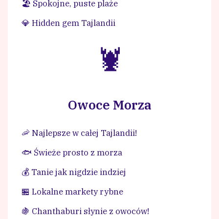
🏖️ Spokojne, puste plaże
💎 Hidden gem Tajlandii
🦞
Owoce Morza
🦐 Najlepsze w całej Tajlandii!
🐟 Świeże prosto z morza
💰 Tanie jak nigdzie indziej
🏪 Lokalne markety rybne
🍇 Chanthaburi słynie z owoców!