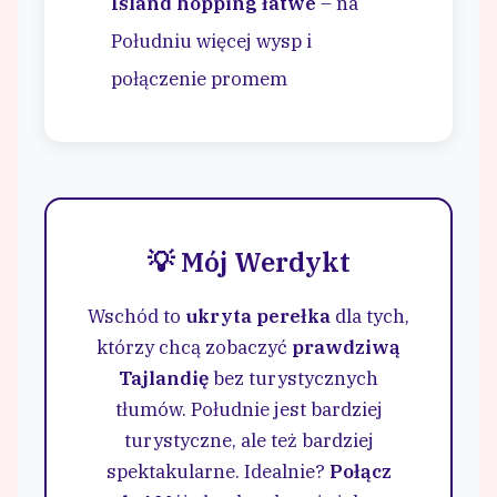
Island hopping łatwe
– na
Południu więcej wysp i
połączenie promem
💡 Mój Werdykt
Wschód to
ukryta perełka
dla tych,
którzy chcą zobaczyć
prawdziwą
Tajlandię
bez turystycznych
tłumów. Południe jest bardziej
turystyczne, ale też bardziej
spektakularne. Idealnie?
Połącz