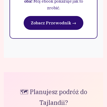
oba!
Mój ebook pokazuje jak to
zrobić.
Zobacz Przewodnik →
🗺️ Planujesz podróż do
Tajlandii?