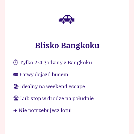
🚗
Blisko Bangkoku
⏱️ Tylko 2-4 godziny z Bangkoku
🚌 Łatwy dojazd busem
🏖️ Idealny na weekend escape
🛣️ Lub stop w drodze na południe
✈️ Nie potrzebujesz lotu!