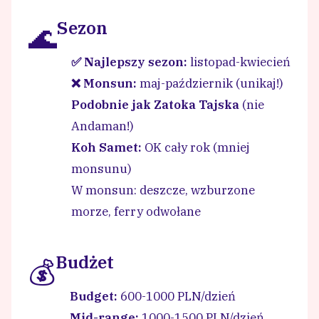
Sezon
🌊
✅ Najlepszy sezon:
listopad-kwiecień
❌ Monsun:
maj-październik (unikaj!)
Podobnie jak Zatoka Tajska
(nie
Andaman!)
Koh Samet:
OK cały rok (mniej
monsunu)
W monsun: deszcze, wzburzone
morze, ferry odwołane
Budżet
💰
Budget:
600-1000 PLN/dzień
Mid-range:
1000-1500 PLN/dzień