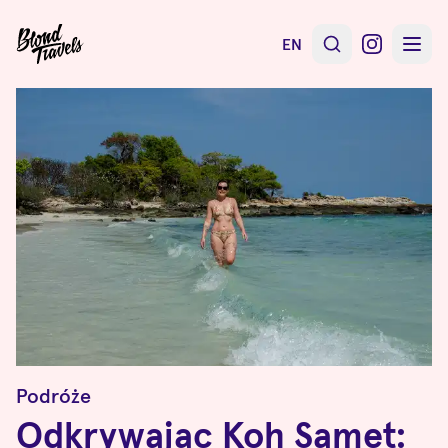
EN
Podróże
Odkrywając Koh Samet: