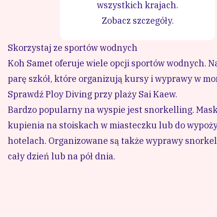
Jeżdżąc po wyspie, uważaj na drodze i miej ze so
Pamiętaj, że aby
legalnie prowadzić skuter w Tajlan
międzynarodowe.
Możesz także zrobić prawo jazdy 