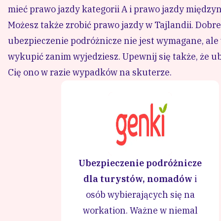
Ja swój skuter wypożyczyłam z malutkiego sklepu w
chodzić i szukać odpowiedniego miejsca. Aby wypoży
także zrobić zdjęcia wszystkich uszkodzeń i zarys