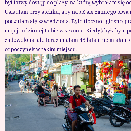
Główne miasteczko na wyspie jest chaotyczne i zat
Na drugi dzień wynajęłam skuter, który kosztował
znalazłam małą plażę Ao Chor z dwoma reagge baram
kocyk i weszłam do błękitnej wody, która cudowni
jestem na rajskiej wyspie i że tutaj mogę odpocząć.
Na Koh Samet spędziłam 5 dni. Codziennie jeździła
przypadła mi do gustu. Ostatniego dnia wylegiwałam
najpiękniejsza plaża na wyspie i będąc na niej, je
wypoczynek.