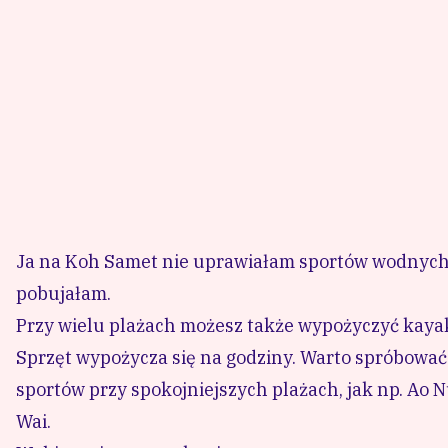
warto je wykupić zanim wyjedziesz. Upewnij się ta
Ubez
dla
osó
wor
Skorzystaj ze sportów wodnych
Koh Samet oferuje wiele opcji sportów wodnych. Na