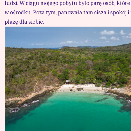
Plaża Ao Chor była najprzyjemniejsza.
Sporym zaskoczeniem była dla mnie plaża Ao Nuan, 
tylko przejść przez stary resort i jest się na plaży
były gośćmi w ośrodku. Poza tym, panowała tam cisza