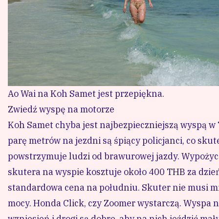
Plaża Ao Nuan ma piękną, błękitną wodę.
Najpiękniejszą wyspą jest Ao Wai. Woda tutaj jest j
względu na swój urok, przyjeżdża tu sporo turystów
restauracji lub do domków i wtedy można cieszyć się