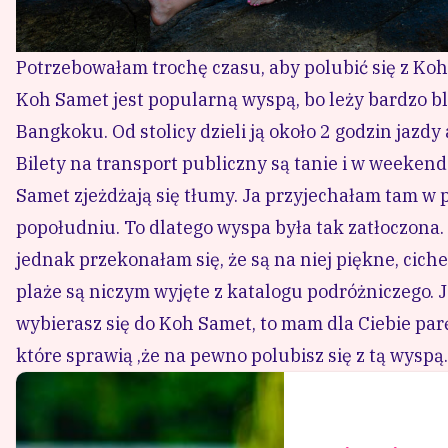
Potrzebowałam trochę czasu, aby polubić się z Ko
Koh Samet jest popularną wyspą, bo leży bardzo bli
na transport publiczny są tanie i w weekend na Ko
popołudniu. To dlatego wyspa była tak zatłoczona. 
plaże są niczym wyjęte z katalogu podróżniczego. J
sprawią ,że na pewno polubisz się z tą wyspą.
Nie
zac
Taj