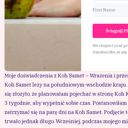
decyzji trwało jednak długo. Wcześniej, podczas m
odkładałam bukowanie przejazdów i hoteli. Byłam p
byłam świadoma tego, że jest szczyt sezonu, a do 
osób. Bardzo się zdziwiłam, bo okazało się, że na
byłam zmuszona zarezerwować hotel, który nie miał 
tutaj wyboru.
Do hotelu musiałam dojść, mijając po drodze straga
tłum, poczułam lekki zawód wyspą. Moje zakwaterow
Plusem był łatwy dostęp do plaży, na którą wybrała
ponownie – poczułam się zawiedziona. Było tłoczno 
byłabym pewnie zadowolona, ale teraz miałam 43 l