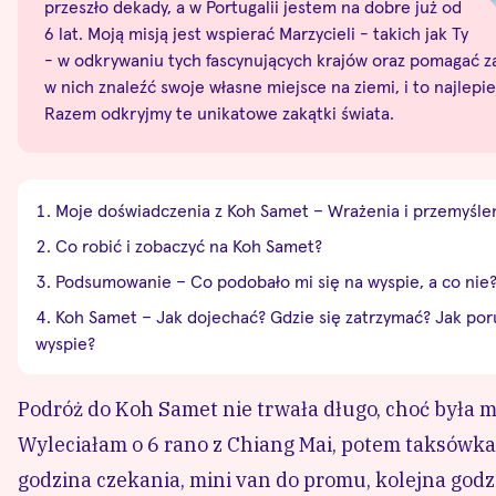
miejsce na ziemi, i to najlepiej na stałe! Razem odkryjmy 
Moje doświadczenia z Koh Samet – Wrażenia i przemyśle
Co robić i zobaczyć na Koh Samet?
Podsumowanie – Co podobało mi się na wyspie, a co nie
Koh Samet – Jak dojechać? Gdzie się zatrzymać? Jak por
Podróż do Koh Samet nie trwała długo, choć była 
lotnisko, godzina czekania, mini van do promu, ko
wyspy. Kiedy po paru-minutowej podróży lokalną
zatłoczonej ulicy, miała wątpliwości – czy to jest 
mogłam otrząsnąć się z dość negatywnego wrażenia.
dość sporo jak na Tajlandię, trochę mnie zniechęci