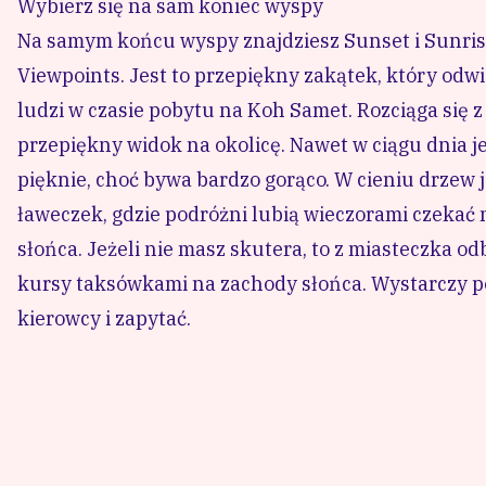
Sprawdź Ploy Diving przy plaży Sai Kaew.
Bardzo popularny na wyspie jest snorkelling. Mas
hotelach. Organizowane są także wyprawy snorkell
Ja na Koh Samet nie uprawiałam sportów wodnych i
Przy wielu plażach możesz także wypożyczyć kayak
sportów przy spokojniejszych plażach, jak np. Ao N
Wybierz się na sam koniec wyspy
Na samym końcu wyspy znajdziesz Sunset i Sunrise
w czasie pobytu na Koh Samet. Rozciąga się z niego
choć bywa bardzo gorąco. W cieniu drzew jest parę
Jeżeli nie masz skutera, to z miasteczka odbywają
kierowcy i zapytać.