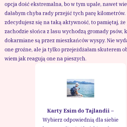
Na punkt widokowy warto wybrać się na około god
Zrób trekking
To jest coś, czego sama nie próbowałam na Koh Sam