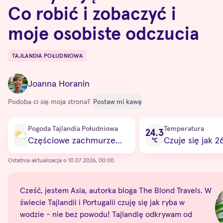
Co robić i zobaczyć i
moje osobiste odczucia
TAJLANDIA POŁUDNIOWA
Destinations
Joanna Horanin
Podoba ci się moja strona?
Postaw mi kawę
Current condition
Pogoda Tajlandia Południowa
Temperatura
24.3
Częściowe zachmurzenie
Czuje się jak 2
℃
Ostatnia aktualizacja o 10.07.2026, 00:00
Cześć, jestem Asia, autorka bloga The Blond Travels. W świe
powodu! Tajlandię odkrywam od przeszło dekady, a w Portug
Marzycieli - takich jak Ty - w odkrywaniu tych fascynują