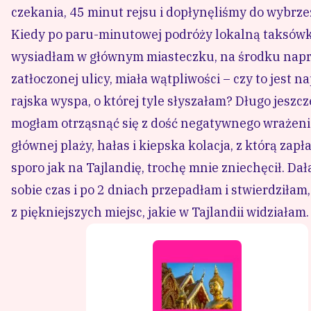
to jedno z piękniejszych miejsc, jakie w Tajlandii w
🗺
ZWIĄ
Gotow
✓ Har
✓ Na