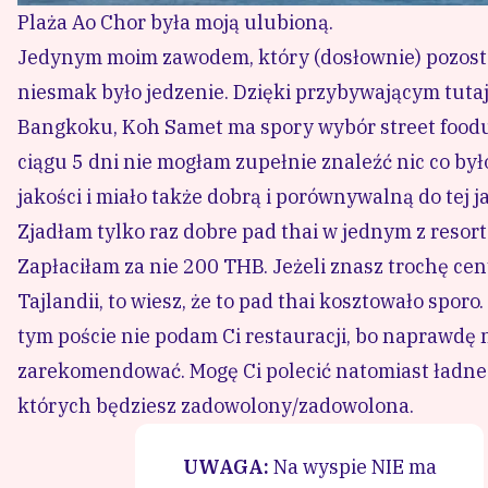
jakości i miało także dobrą i porównywalną do tej 
plaży. Zapłaciłam za nie 200 THB. Jeżeli znasz troc
w tym poście nie podam Ci restauracji, bo napraw
plaże, z których będziesz zadowolony/zadowolona.
UW
o
bank
Co robić i zobaczyć na Koh Samet?
Odwiedź najpiękniejsze plaże
Koh Samet ma ich naprawdę wiele. Główna plaża to 
hoteli. Są tam także sklepy, restauracje i aż dwa 7-
jest już nieco spokojniejsza, choć tutaj także jest 