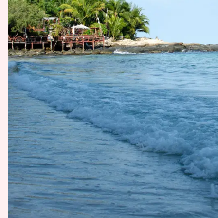
Plaża Ao Chor była moją ulubioną.
Jedynym moim zawodem, który (dosłownie) pozostaw
Bangkoku, Koh Samet ma spory wybór street foodu, 