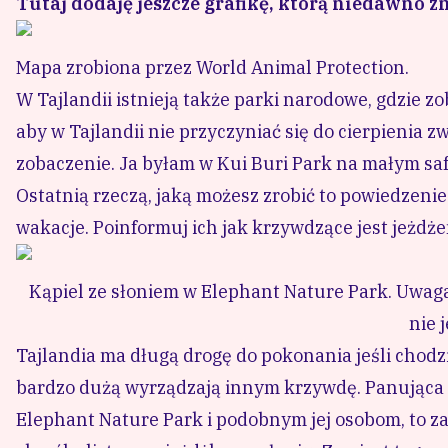
Tutaj dodaję jeszcze grafikę, którą niedawno z
Mapa zrobiona przez World Animal Protection.
W Tajlandii istnieją także parki narodowe, gdzie z
aby w Tajlandii nie przyczyniać się do cierpienia z
zobaczenie. Ja byłam w
Kui Buri Park
na małym safa
Ostatnią rzeczą, jaką możesz zrobić to powiedzeni
wakacje. Poinformuj ich jak krzywdzące jest jeżdże
Kąpiel ze słoniem w Elephant Nature Park. Uwaga:
nie 
Tajlandia ma długą drogę do pokonania jeśli chodzi
bardzo dużą wyrządzają innym krzywdę. Panująca w
Elephant Nature Park i podobnym jej osobom, to zac