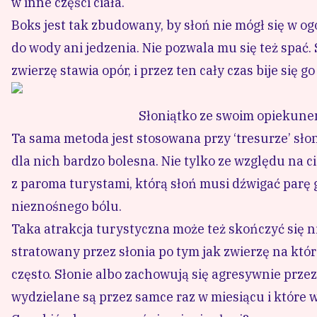
w inne części ciała.
Boks jest tak zbudowany, by słoń nie mógł się w og
do wody ani jedzenia. Nie pozwala mu się też spać. 
zwierzę stawia opór, i przez ten cały czas bije się 
Słoniątko ze swoim opiekune
Ta sama metoda jest stosowana przy ‘tresurze’ sło
dla nich bardzo bolesna. Nie tylko ze względu na c
z paroma turystami, którą słoń musi dźwigać parę 
nieznośnego bólu.
Taka atrakcja turystyczna może też skończyć się ni
stratowany przez słonia po tym jak zwierzę na któ
często. Słonie albo zachowują się agresywnie prze
wydzielane są przez samce raz w miesiącu i które w