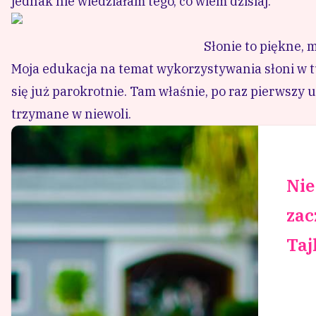
jednak nie wiedziałam tego, co wiem dzisiaj.
Słonie to piękne, 
Moja edukacja na temat wykorzystywania słoni w t
się już parokrotnie. Tam właśnie, po raz pierwszy
trzymane w niewoli.
Nie
zac
Taj