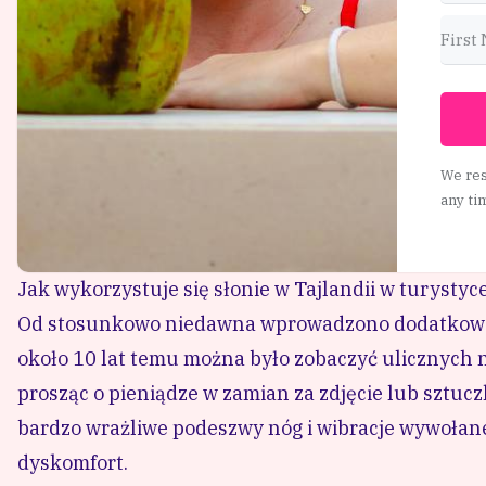
We res
any ti
Jak wykorzystuje się słonie w Tajlandii w turystyc
Od stosunkowo niedawna wprowadzono dodatkowe pra
około 10 lat temu można było zobaczyć ulicznych 
prosząc o pieniądze w zamian za zdjęcie lub sztucz
bardzo wrażliwe podeszwy nóg i wibracje wywołane
dyskomfort.