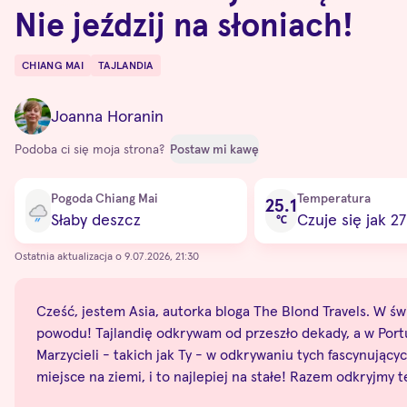
Nie jeździj na słoniach!
CHIANG MAI
TAJLANDIA
Destinations
Joanna Horanin
Podoba ci się moja strona?
Postaw mi kawę
Current condition
Pogoda Chiang Mai
Temperatura
25.1
Słaby deszcz
Czuje się jak 27
℃
Ostatnia aktualizacja o 9.07.2026, 21:30
Cześć, jestem Asia, autorka bloga The Blond Travels. W świe
powodu! Tajlandię odkrywam od przeszło dekady, a w Portug
Marzycieli - takich jak Ty - w odkrywaniu tych fascynują
miejsce na ziemi, i to najlepiej na stałe! Razem odkryjmy 