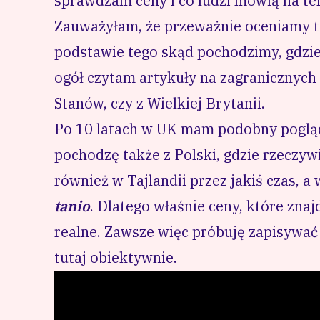
sprawdzam ceny i co ludzi mówią na te
Zauważyłam, że przeważnie oceniamy to
podstawie tego skąd pochodzimy, gdzi
ogół czytam artykuły na zagranicznych
Stanów, czy z Wielkiej Brytanii.
Po 10 latach w UK mam podobny pogląd n
pochodzę także z Polski, gdzie rzeczyw
również w Tajlandii przez jakiś czas, a
tanio
. Dlatego właśnie ceny, które zna
realne. Zawsze więc próbuję zapisywać
tutaj obiektywnie.