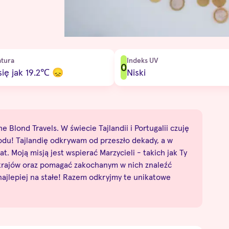
tura
Indeks UV
0
ię jak 19.2
℃
😞
Niski
e Blond Travels. W świecie Tajlandii i Portugalii czuję
odu! Tajlandię odkrywam od przeszło dekady, a w
at. Moją misją jest wspierać Marzycieli - takich jak Ty
 krajów oraz pomagać zakochanym w nich znaleźć
 najlepiej na stałe! Razem odkryjmy te unikatowe