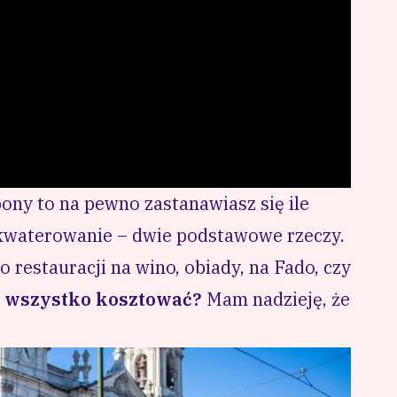
bony
to na pewno zastanawiasz się ile
akwaterowanie – dwie podstawowe rzeczy.
 restauracji na wino, obiady, na Fado, czy
to wszystko kosztować?
Mam nadzieję, że
.