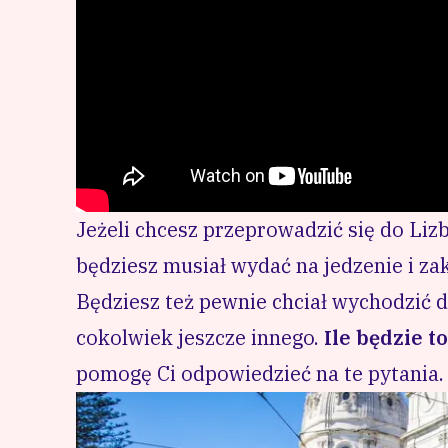
Jeżeli chcesz
przeprowadzić się do Liz
będziesz musiał wydać na jedzenie i z
Będziesz też pewnie chciał wychodzić do
cokolwiek jeszcze innego.
Ile będzie 
pomogę Ci odpowiedzieć na te pytania