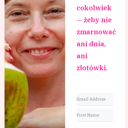
cokolwiek
— żeby nie
zmarnować
ani dnia,
ani
złotówki.