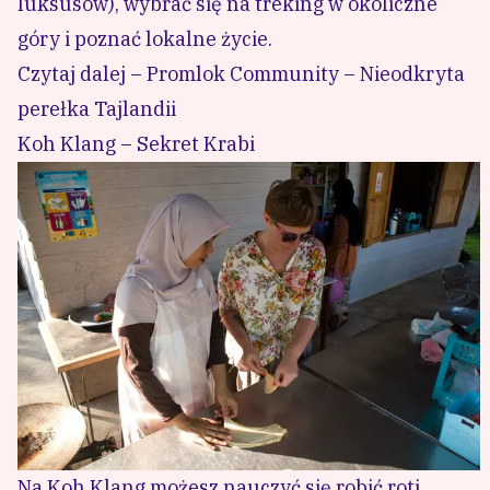
luksusów), wybrać się na treking w okoliczne
góry i poznać lokalne życie.
Czytaj dalej – Promlok Community – Nieodkryta
perełka Tajlandii
Koh Klang – Sekret Krabi
Na Koh Klang możesz nauczyć się robić roti.