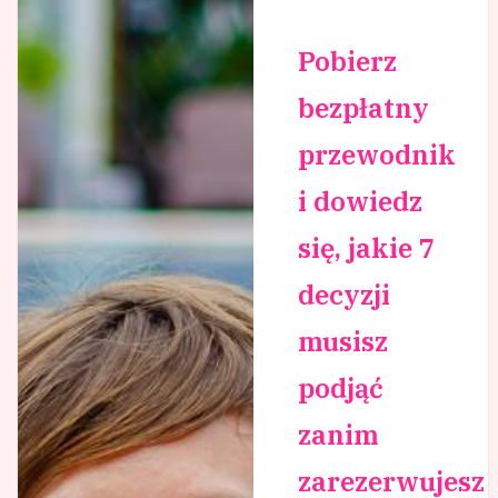
Pobierz
bezpłatny
przewodnik
i dowiedz
się, jakie 7
decyzji
musisz
podjąć
zanim
zarezerwujesz