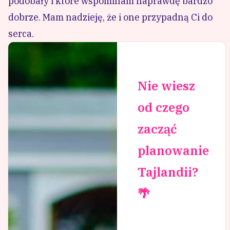
podobały i które wspominam naprawdę bardzo
dobrze. Mam nadzieję, że i one przypadną Ci do
serca.
Nie wiesz
od czego
zacząć
planowanie
Tajlandii?
🌴