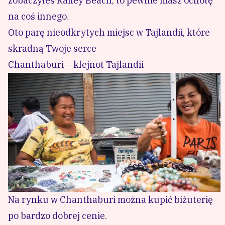
zobaczyłeś Railey Beach, to pewnie masz ochotę
na coś innego.
Oto parę nieodkrytych miejsc w Tajlandii, które
skradną Twoje serce
Chanthaburi – klejnot Tajlandii
Na rynku w Chanthaburi można kupić biżuterię
po bardzo dobrej cenie.