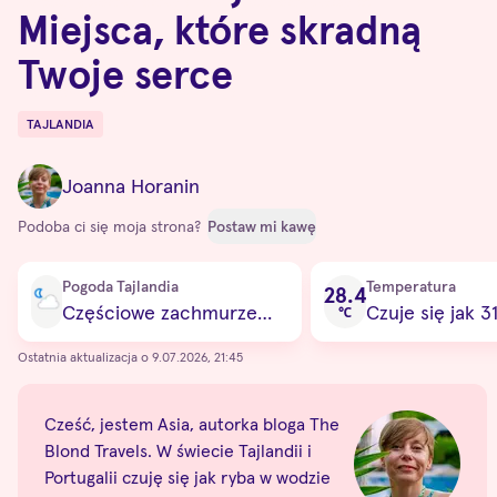
Miejsca, które skradną
Twoje serce
TAJLANDIA
Destinations
Joanna Horanin
Podoba ci się moja strona?
Postaw mi kawę
Current condition
Pogoda Tajlandia
Temperatura
28.4
Częściowe zachmurzenie
Czuje się jak 3
℃
Ostatnia aktualizacja o 9.07.2026, 21:45
Cześć, jestem Asia, autorka bloga The
Blond Travels. W świecie Tajlandii i
Portugalii czuję się jak ryba w wodzie